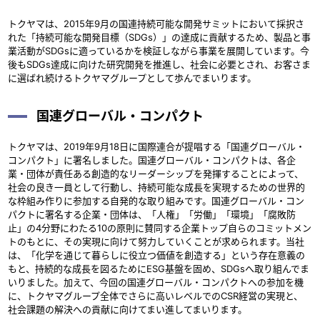
トクヤマは、2015年9月の国連持続可能な開発サミットにおいて採択さ
れた「持続可能な開発目標（SDGs）」の達成に貢献するため、製品と事
業活動がSDGsに適っているかを検証しながら事業を展開しています。今
後もSDGs達成に向けた研究開発を推進し、社会に必要とされ、お客さま
に選ばれ続けるトクヤマグループとして歩んでまいります。
国連グローバル・コンパクト
トクヤマは、2019年9月18日に国際連合が提唱する「国連グローバル・
コンパクト」に署名しました。国連グローバル・コンパクトは、各企
業・団体が責任ある創造的なリーダーシップを発揮することによって、
社会の良き一員として行動し、持続可能な成長を実現するための世界的
な枠組み作りに参加する自発的な取り組みです。国連グローバル・コン
パクトに署名する企業・団体は、「人権」「労働」「環境」「腐敗防
止」の4分野にわたる10の原則に賛同する企業トップ自らのコミットメン
トのもとに、その実現に向けて努力していくことが求められます。当社
は、「化学を通じて暮らしに役立つ価値を創造する」という存在意義の
もと、持続的な成長を図るためにESG基盤を固め、SDGsへ取り組んでま
いりました。加えて、今回の国連グローバル・コンパクトへの参加を機
に、トクヤマグループ全体でさらに高いレベルでのCSR経営の実現と、
社会課題の解決への貢献に向けてまい進してまいります。