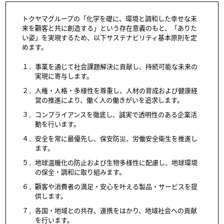
トクヤマグループの「化学を礎に、環境と調和した幸せな未
来を顧客と共に創造する」という存在意義のもと、「ありた
い姿」を実現するため、以下サステナビリティ基本原則を定
めます。
１．事業を通じて社会課題解決に貢献し、持続可能な未来の
実現に寄与します。
２．人権・人格・多様性を尊重し、人材の育成および健康経
営の推進により、働く人の働きがいを追求します。
３．コンプライアンスを徹底し、誠実で透明性のある企業活
動を行います。
４．安全を常に最優先し、保安防災、労働安全衛生を推進し
ます。
５．地球温暖化の防止および生物多様性に配慮し、地球環境
の保全・調和に取り組みます。
６．顧客や消費者の満足・安心を叶える製品・サービスを提
供します。
７．各国・地域との共存、連携をはかり、地域社会への貢献
を行います。