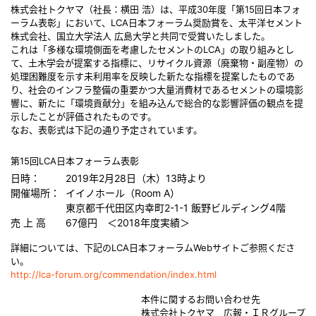
株式会社トクヤマ（社長：横田 浩）は、平成30年度「第15回日本フォ
ーラム表彰」において、LCA日本フォーラム奨励賞を、太平洋セメント
株式会社、国立大学法人 広島大学と共同で受賞いたしました。
これは「多様な環境側面を考慮したセメントのLCA」の取り組みとし
て、土木学会が提案する指標に、リサイクル資源（廃棄物・副産物）の
処理困難度を示す未利用率を反映した新たな指標を提案したものであ
り、社会のインフラ整備の重要かつ大量消費材であるセメントの環境影
響に、新たに「環境貢献分」を組み込んで総合的な影響評価の観点を提
示したことが評価されたものです。
なお、表彰式は下記の通り予定されています。
第15回LCA日本フォーラム表彰
日時：
2019年2月28日（木）13時より
開催場所：
イイノホール（Room A）
東京都千代田区内幸町2-1-1 飯野ビルディング4階
売 上 高
67億円 ＜2018年度実績＞
詳細については、下記のLCA日本フォーラムWebサイトご参照くださ
い。
http://lca-forum.org/commendation/index.html
本件に関するお問い合わせ先
株式会社トクヤマ 広報・ＩＲグループ