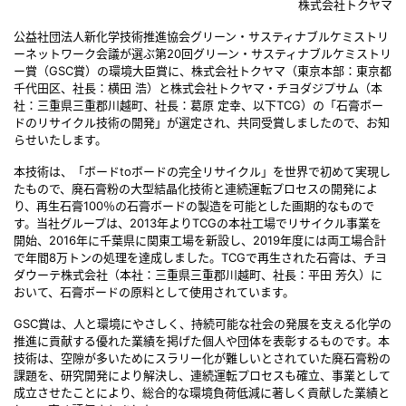
株式会社トクヤマ
公益社団法人新化学技術推進協会グリーン・サスティナブルケミストリ
ーネットワーク会議が選ぶ第20回グリーン・サスティナブルケミストリ
ー賞（GSC賞）の環境大臣賞に、株式会社トクヤマ（東京本部：東京都
千代田区、社長：横田 浩）と株式会社トクヤマ・チヨダジプサム（本
社：三重県三重郡川越町、社長：葛原 定幸、以下TCG）の「石膏ボー
ドのリサイクル技術の開発」が選定され、共同受賞しましたので、お知
らせいたします。
本技術は、「ボードtoボードの完全リサイクル」を世界で初めて実現し
たもので、廃石膏粉の大型結晶化技術と連続運転プロセスの開発によ
り、再生石膏100％の石膏ボードの製造を可能とした画期的なもので
す。当社グループは、2013年よりTCGの本社工場でリサイクル事業を
開始、2016年に千葉県に関東工場を新設し、2019年度には両工場合計
で年間8万トンの処理を達成しました。TCGで再生された石膏は、チヨ
ダウーテ株式会社（本社：三重県三重郡川越町、社長：平田 芳久）に
おいて、石膏ボードの原料として使用されています。
GSC賞は、人と環境にやさしく、持続可能な社会の発展を支える化学の
推進に貢献する優れた業績を掲げた個人や団体を表彰するものです。本
技術は、空隙が多いためにスラリー化が難しいとされていた廃石膏粉の
課題を、研究開発により解決し、連続運転プロセスも確立、事業として
成立させたことにより、総合的な環境負荷低減に著しく貢献した業績と