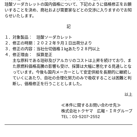
珪酸ソーダカレットの国内価格について、下記のように価格修正をお願
いすることを決め、商社および需要家などとの交渉に入りますのでお知
らせいたします。
記
１．対象製品：
珪酸ソーダカレット
２．修正の時期：
２０２２年９月１日出荷分より
３．修正の内容：
当社仕切価格１㎏あたり２８円以上
４．修正理由：
採算是正
主な原料である珪砂及びアルカリのコストは上昇を続けており、ま
た原燃料価格高騰の影響も受け、採算は大幅に悪化する見通しとな
っています。今後も国内メーカーとして安定供給を長期的に継続し
ていくにあたり、自社の合理化努力のみで吸収することは困難と判
断し、価格修正を行うこととしました。
以上
≪本件に関するお問い合わせ先≫
株式会社トクヤマ 広報・ＩＲグループ
TEL：03-5207-2552