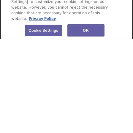
Settings] to customize your cookie settings on our
website. However, you cannot reject the necessary
cookies that are necessary for operation of this
website.
Privacy Policy
Cookie Settings
OK
会社情報
製品情報
株主・投資家情報
研究開発
サステナビリティ
ニュース
採用情報
サイトのご利用にあたって