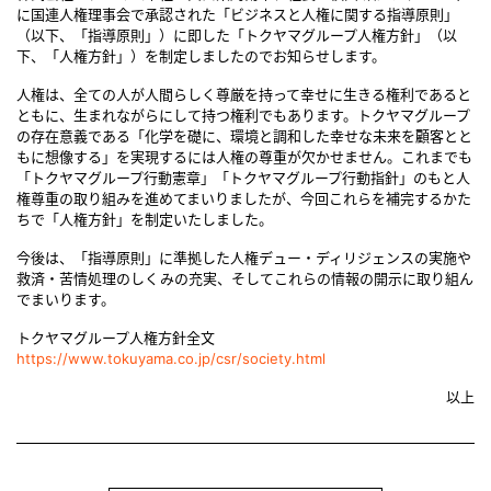
に国連人権理事会で承認された「ビジネスと人権に関する指導原則」
（以下、「指導原則」）に即した「トクヤマグループ人権方針」（以
下、「人権方針」）を制定しましたのでお知らせします。
人権は、全ての人が人間らしく尊厳を持って幸せに生きる権利であると
ともに、生まれながらにして持つ権利でもあります。トクヤマグループ
の存在意義である「化学を礎に、環境と調和した幸せな未来を顧客とと
もに想像する」を実現するには人権の尊重が欠かせません。これまでも
「トクヤマグループ行動憲章」「トクヤマグループ行動指針」のもと人
権尊重の取り組みを進めてまいりましたが、今回これらを補完するかた
ちで「人権方針」を制定いたしました。
今後は、「指導原則」に準拠した人権デュー・ディリジェンスの実施や
救済・苦情処理のしくみの充実、そしてこれらの情報の開示に取り組ん
でまいります。
トクヤマグループ人権方針全文
https://www.tokuyama.co.jp/csr/society.html
以上