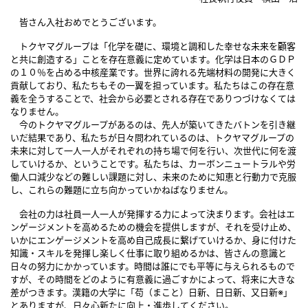
皆さん入社おめでとうございます。
トクヤマグループは「化学を礎に、環境と調和した幸せな未来を顧客
と共に創造する」ことを存在意義に定めています。化学は日本のＧＤＰ
の１０％を占める中核産業です。世界に誇れる先端材料の開発に大きく
貢献しており、私たちもその一翼を担っています。私たちはこの存在意
義を全うすることで、社会から必要とされる存在でありつづけなくては
なりません。
今のトクヤマグループがあるのは、先人が築いてきたバトンを引き継
いだ結果であり、私たちが日々問われているのは、トクヤマグループの
未来に対して一人一人がそれぞれの持ち場で何を行い、次世代に何を渡
していけるか、ということです。私たちは、カーボンニュートラルや労
働人口減少などの難しい課題に対し、未来のために知恵と行動力で克服
し、これらの難題に立ち向かっていかねばなりません。
会社の力は社員一人一人が発揮する力によって決まります。会社はエ
ンゲージメントを高めるための機会を提供しますが、それを受け止め、
いかにエンゲージメントを高め自己成長に繋げていけるか、身に付けた
知識・スキルを発揮し楽しく仕事に取り組めるかは、皆さんの意識と
日々の努力にかかっています。時間は誰にでも平等に与えられるもので
すが、その時間をどのように有意義に過ごすかによって、将来に大きな
差がつきます。漢籍の大学に「苟（まこと）日新、日日新、又日新※」
とありますが、日々心新たに向上・進歩してください。