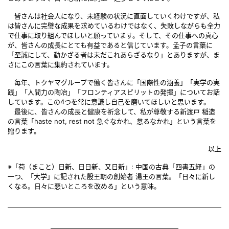
皆さんは社会人になり、未経験の状況に直面していくわけですが、私
は皆さんに完璧な成果を求めているわけではなく、失敗しながらも全力
で仕事に取り組んでほしいと願っています。そして、その仕事への真心
が、皆さんの成長にとても有益であると信じています。孟子の言葉に
「至誠にして、動かざる者は未だこれあらざるなり」とありますが、ま
さにこの言葉に集約されています。
毎年、トクヤマグループで働く皆さんに「国際性の涵養」「実学の実
践」「人間力の陶冶」「フロンティアスピリットの発揮」についてお話
しています。この4つを常に意識し自己を磨いてほしいと思います。
最後に、皆さんの成長と健康を祈念して、私が尊敬する新渡戸 稲造
の言葉「haste not, rest not 急ぐなかれ、怠るなかれ」という言葉を
贈ります。
以上
※「苟（まこと）日新、日日新、又日新」: 中国の古典「四書五経」の
一つ、「大学」に記された殷王朝の創始者 湯王の言葉。「日々に新し
くなる。日々に悪いところを改める」という意味。