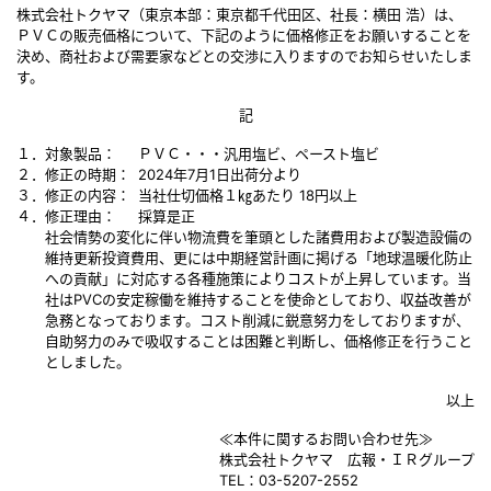
株式会社トクヤマ（東京本部：東京都千代田区、社長：横田 浩）は、
ＰＶＣの販売価格について、下記のように価格修正をお願いすることを
決め、商社および需要家などとの交渉に入りますのでお知らせいたしま
す。
記
１．対象製品：
ＰＶＣ・・・汎用塩ビ、ペースト塩ビ
２．修正の時期：
2024年7月1日出荷分より
３．修正の内容：
当社仕切価格１㎏あたり 18円以上
４．修正理由：
採算是正
社会情勢の変化に伴い物流費を筆頭とした諸費用および製造設備の
維持更新投資費用、更には中期経営計画に掲げる「地球温暖化防止
への貢献」に対応する各種施策によりコストが上昇しています。当
社はPVCの安定稼働を維持することを使命としており、収益改善が
急務となっております。コスト削減に鋭意努力をしておりますが、
自助努力のみで吸収することは困難と判断し、価格修正を行うこと
としました。
以上
≪本件に関するお問い合わせ先≫
株式会社トクヤマ 広報・ＩＲグループ
TEL：03-5207-2552