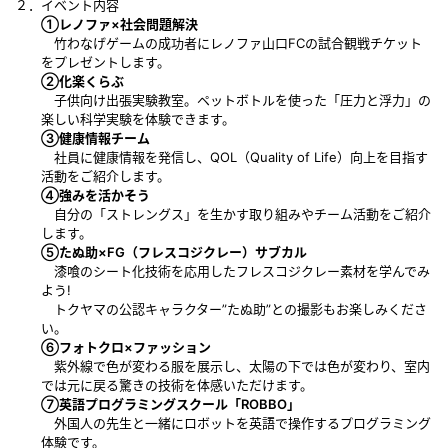
２．イベント内容
①レノファ×社会問題解決
竹わなげゲームの成功者にレノファ山口FCの試合観戦チケット
をプレゼントします。
②化楽くらぶ
子供向け出張実験教室。ペットボトルを使った「圧力と浮力」の
楽しい科学実験を体験できます。
③健康情報チーム
社員に健康情報を発信し、QOL（Quality of Life）向上を目指す
活動をご紹介します。
④強みを活かそう
自分の「ストレングス」を生かす取り組みやチーム活動をご紹介
します。
⑤たぬ助×FG（フレスコジクレー）サブカル
漆喰のシート化技術を応用したフレスコジクレー素材を学んでみ
よう!
トクヤマの公認キャラクター”たぬ助”との撮影もお楽しみくださ
い。
⑥フォトクロ×ファッション
紫外線で色が変わる服を展示し、太陽の下では色が変わり、室内
では元に戻る驚きの技術を体感いただけます。
⑦英語プログラミングスクール「ROBBO」
外国人の先生と一緒にロボットを英語で操作するプログラミング
体験です。