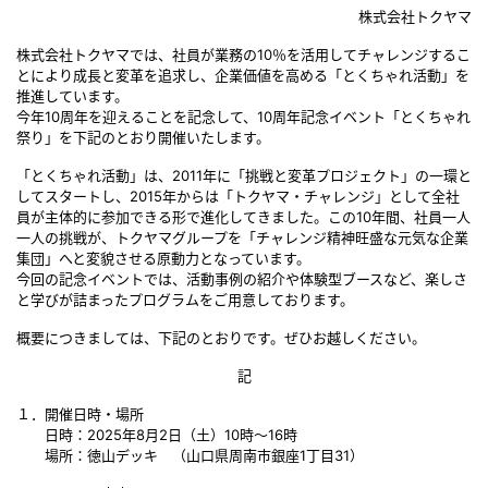
株式会社トクヤマ
株式会社トクヤマでは、社員が業務の10％を活用してチャレンジするこ
とにより成長と変革を追求し、企業価値を高める「とくちゃれ活動」を
推進しています。
今年10周年を迎えることを記念して、10周年記念イベント「とくちゃれ
祭り」を下記のとおり開催いたします。
「とくちゃれ活動」は、2011年に「挑戦と変革プロジェクト」の一環と
してスタートし、2015年からは「トクヤマ・チャレンジ」として全社
員が主体的に参加できる形で進化してきました。この10年間、社員一人
一人の挑戦が、トクヤマグループを「チャレンジ精神旺盛な元気な企業
集団」へと変貌させる原動力となっています。
今回の記念イベントでは、活動事例の紹介や体験型ブースなど、楽しさ
と学びが詰まったプログラムをご用意しております。
概要につきましては、下記のとおりです。ぜひお越しください。
記
１．開催日時・場所
日時：2025年8月2日（土）10時～16時
場所：徳山デッキ （山口県周南市銀座1丁目31）