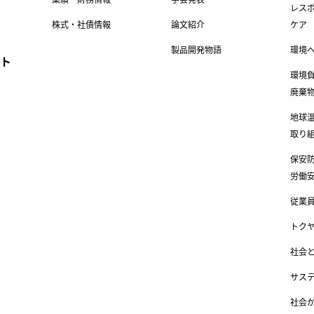
レス
ド
株式・社債情報
論文紹介
ケア
製品開発物語
環境
ト
環境
廃棄
地球
取り
保安
労働
従業
トク
社会
サス
社会