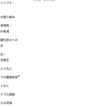
ポンシブル・
への取り組み
負荷物質・
物の削減
温暖化防止への
組み
防災・
安全衛生
員とともに
®
ヤマの健康経営
とともに
テナブル調達
からの評価