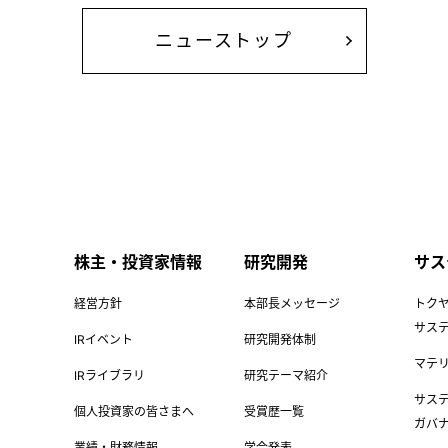
ニューストップ
株主・投資家情報
研究開発
サス
経営方針
本部長メッセージ
トク
サス
IRイベント
研究開発体制
マテ
IRライブラリ
研究テーマ紹介
サス
個人投資家の皆さまへ
受賞歴一覧
ガバ
業績・財務情報
学会発表