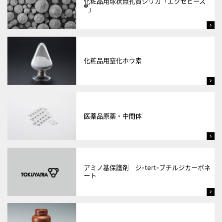
化粧品用球状無孔質シリカ「エクセビーズ
®
」
化粧品用窒化ホウ素
医薬品原薬・中間体
アミノ基保護剤 ジ-tert-ブチルジカーボネ
ート