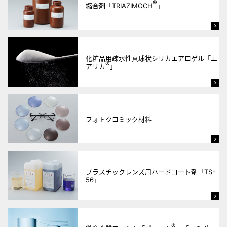
®
縮合剤「TRIAZIMOCH
」
化粧品用疎水性真球状シリカエアロゲル「エ
®
アリカ
」
フォトクロミック材料
プラスチックレンズ用ハードコート剤「TS-
56」
®