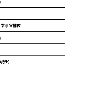
所
 参事官補佐
所
（現任）