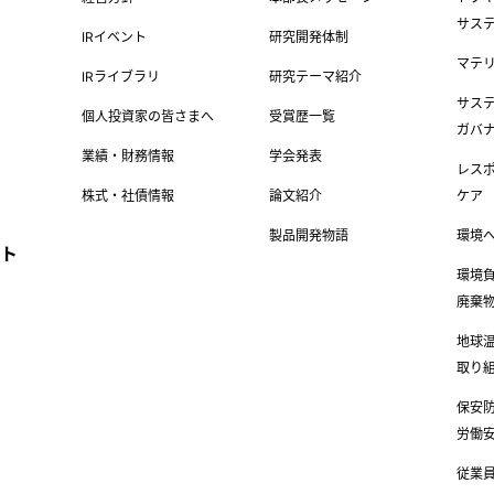
サス
IRイベント
研究開発体制
マテ
IRライブラリ
研究テーマ紹介
サス
個人投資家の皆さまへ
受賞歴一覧
ガバ
業績・財務情報
学会発表
レス
ド
株式・社債情報
論文紹介
ケア
製品開発物語
環境
ト
環境
廃棄
地球
取り
保安
労働
従業