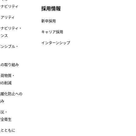
テナビリティ
採用情報
リアリティ
新卒採用
テナビリティ・
キャリア採用
ナンス
インターンシップ
ポンシブル・
への取り組み
負荷物質・
物の削減
温暖化防止への
組み
防災・
安全衛生
員とともに