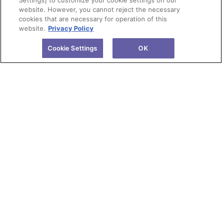
Settings] to customize your cookie settings on our
website. However, you cannot reject the necessary
cookies that are necessary for operation of this
website.
Privacy Policy
Cookie Settings
OK
会社情報
製品情報
株主・投資家情報
研究開発
サステナビリティ
ニュース
採用情報
サイトのご利用にあたって