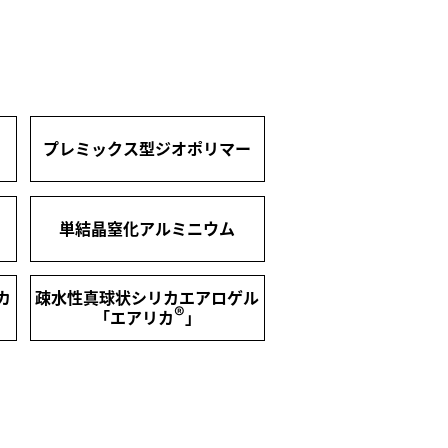
プレミックス型ジオポリマー
単結晶窒化アルミニウム
カ
疎水性真球状シリカエアロゲル
®
「エアリカ
」