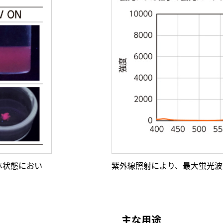
体状態におい
紫外線照射により、最大蛍光波
主な用途