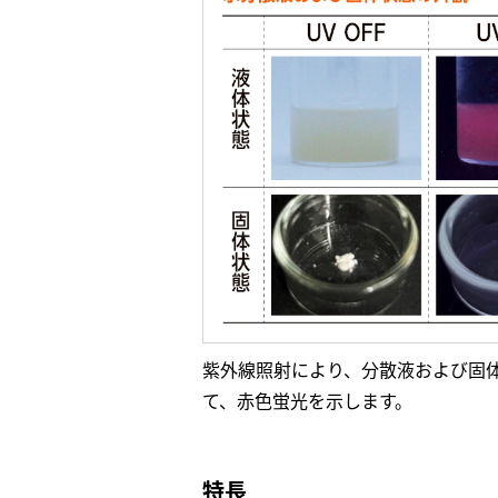
紫外線照射により、分散液および固
て、赤色蛍光を示します。
特長