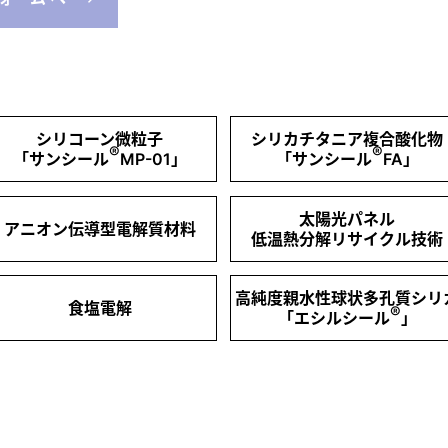
シリコーン微粒子
シリカチタニア複合酸化物
®
®
「サンシール
MP-01」
「サンシール
FA」
太陽光パネル
アニオン伝導型電解質材料
低温熱分解リサイクル技術
高純度親水性球状多孔質シリ
食塩電解
®
「エシルシール
」