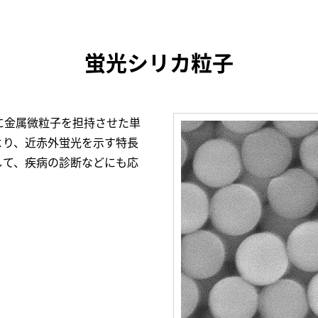
蛍光シリカ粒子
に金属微粒子を担持させた単
より、近赤外蛍光を示す特長
して、疾病の診断などにも応