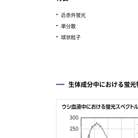
近赤外蛍光
単分散
球状粒子
生体成分中における蛍光